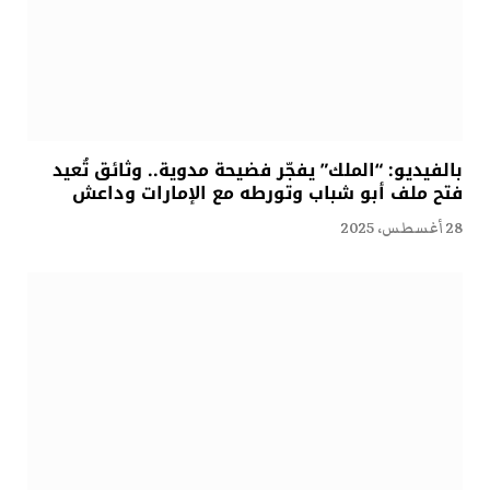
بالفيديو: “الملك” يفجّر فضيحة مدوية.. وثائق تُعيد
فتح ملف أبو شباب وتورطه مع الإمارات وداعش
28 أغسطس، 2025