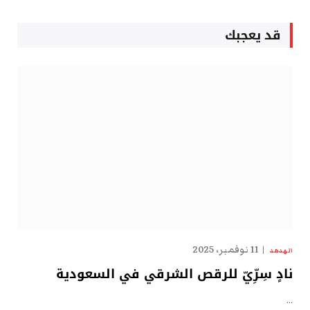
قد يعجبك
11 نوفمبر، 2025
الهدهد
نادٍ سِرِّيّ للرقص الشرقي في السعودية
…