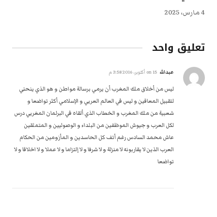
4 مارس، 2025
تعليق واحد
عبدالله
on
15 أكتوبر، 2016 3:58 م
ليس من أخلاق ملك المغرب أن يرمي برسالة مواطن و هو الذي ينحني
لتقبيل المعاقين و ليس في العالم العربي و الإسلامي أكثر تواضعا و
شعبية من ملك المغرب و الخطاب الذي ألقاه في البرلمان المغربي درس
لكل العرب و جيوش الموظفين من البلداء و الوصوليين و المتملقين
عاش محمد السادس رغم أتف كل الحاسدين و المأزومين من الحكام
العرب الذين لا يقاربونه لا منزلة و لا شرفا و لا إلتزاما و لا عملا و لا اخلاقا و لا
تواضعا