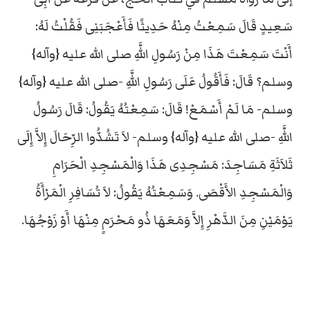
سَعِيدٍ قَالَ سَمِعْتُ مِنْهُ حَدِيثًا فَأَعْجَبَنِى فَقُلْتُ لَهُ:
أَنْتَ سَمِعْتَ هَذَا مِنْ رَسُولِ اللَّهِ صلى الله عليه {وآله}
وسلم؟ قَالَ: فَأَقُولُ عَلَى رَسُولِ اللَّهِ -صلى الله عليه {وآله}
وسلم- مَا لَمْ أَسْمَعْ! قَالَ: سَمِعْتُهُ يَقُولُ: قَالَ رَسُولُ
اللَّهِ -صلى الله عليه {وآله} وسلم- لاَ تَشُدُّوا الرِّحَالَ إِلاَّ إِلَى
ثَلاَثَةِ مَسَاجِدَ: مَسْجِدِى هَذَا وَالْمَسْجِدِ الْحَرَامِ
وَالْمَسْجِدِ الأَقْصَى. وَسَمِعْتُهُ يَقُولُ: لاَ تُسَافِرِ الْمَرْأَةُ
يَوْمَيْنِ مِنَ الدَّهْرِ إِلاَّ وَمَعَهَا ذُو مَحْرَمٍ مِنْهَا أَوْ زَوْجُهَا.