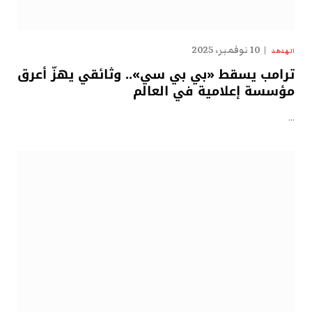
10 نوفمبر، 2025
الهدهد
ترامب يسقط «بي بي سي».. وثائقي يهزّ أعرق
مؤسسة إعلامية في العالم
…