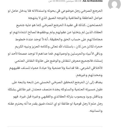
Ali Al Hashemi
on
28 سبتمبر، 2016 11:55 ص
المرجع الصرخي رجل موضوعي في بحوثه واستدلالاته فلا يدخل عامل او
عوامل العاطفة والطائفية والتوجه الضيق الذي لا ينتهجه
المصلحون..كذلك في عقيدة المرجع الصرخي كما هو عليه جميع
العقلاء الذين لم يتخلوا عن عقولهم ولم يوظفوها لصالح انتماءاتهم او
مجاملاتهم على حساب الحق والحقيقة..أنه لآ توجد عنده خطوط
حمراء لكائن من كان ، باستثناء الله تعالى وكلامه العزيز ونبيه الكريم
وباقي الأنبياء والمرسلين واوصيائهم. فما عداهم لا توجد عصمة لأحد او
إستثناء فالجميع معرض للنقاش والوضع على طاولة النقاش العلمي
الأخلاقي الشرعي..فلا قداسة ولا صنمية ولا عبادة عمياء للسلف فقيههم
ومحدثهم وغيرهم.
يضاف إلى ان المرجع المحقق الصرخي الحسني من تابعه يتابعه على
طول مسيرته العلمية والسلوكه يجده منصف معتدل غير طائفي يشكك
ويناقش ويرد ويصوب بتراثه العقائدي والفقهي وغيره قبل غيره. فهو
رجل علم لا رجل قومية او طائفة او اي انتماء ضيق بقدر ما أنه يحترم عقله
وانسانيته.