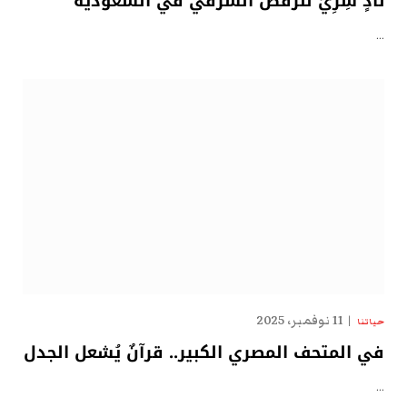
نادٍ سِرِّيّ للرقص الشرقي في السعودية
…
11 نوفمبر، 2025
حياتنا
في المتحف المصري الكبير.. قرآنٌ يُشعل الجدل
…