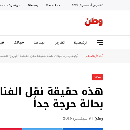
الخميس, أغسطس 6, 2026
Contact us
Sitemap
من نحن / Who we are
الرئيسية
تقارير
الهدهد
حياتنا
فيد
أنت الآن تتصفح:
أرشيف وطن
»
حياتنا
»
هذه حقيقة نقل الفنانة “فيروز” المس
حياتنا
هذه حقيقة نقل الفنا
بحالة حرجة جداً
وطن
9 سبتمبر، 2016