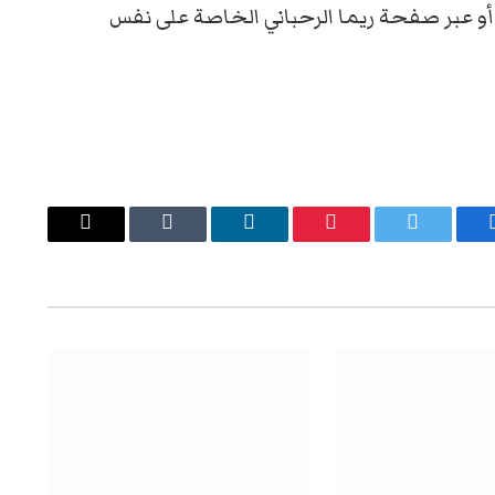
 أو عبر صفحة ريما الرحباني الخاصة على نفس
يسبوك
تويتر
بينتيريست
لينكدإن
Tumblr
البريد
الإلكتروني