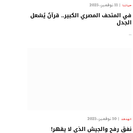
11 نوفمبر، 2025
حياتنا
في المتحف المصري الكبير.. قرآنٌ يُشعل
الجدل
…
10 نوفمبر، 2025
الهدهد
نفق رفح والجيش الذي لا يقهر!