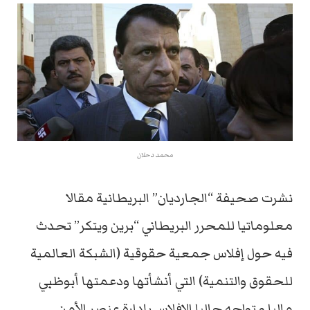
محمد دحلان
نشرت صحيفة “الجارديان” البريطانية مقالا
معلوماتيا للمحرر البريطاني “برين ويتكر” تحدث
فيه حول إفلاس جمعية حقوقية (الشبكة العالمية
للحقوق والتنمية) التي أنشأتها ودعمتها أبوظبي
ماليا و تواجه حاليا الإفلاس بإدارة عنصر الأمن