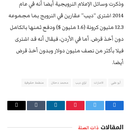
وذكرت وسائل الإعلام النرويجية أيضا أنه في عام
2014 اشترى “ديب” عقارين في النرويج بما مجموعه
12.3 مليون كرونة (1.6 مليون $) ودفع ثمنها بالكامل
دون أخذ قرض. أما في الأردن، فيقال أنه قد اشترى
فيلا بأكثر من نصف مليون دولار وبدون أخذ قرض
أيضا.
أبو ظبي
الامارات
لؤي ديب
محمد دحلان
منظمة حقوقية
فيسبوك
تويتر
بينتيريست
لينكدإن
Tumblr
البريد
الإلكتروني
المقالات
ذات الصلة