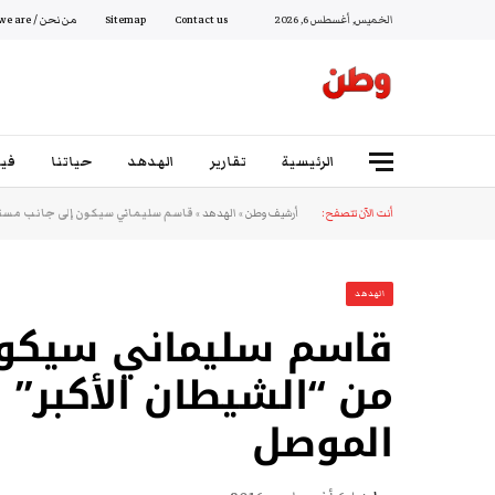
الخميس, أغسطس 6, 2026
Contact us
Sitemap
من نحن / Who we are
الرئيسية
تقارير
الهدهد
حياتنا
فيد
أنت الآن تتصفح:
أرشيف وطن
»
الهدهد
»
قاسم سليماني سيكون إلى جانب مستش
الهدهد
قاسم سليماني سيكون
من “الشيطان الأكبر” 
الموصل