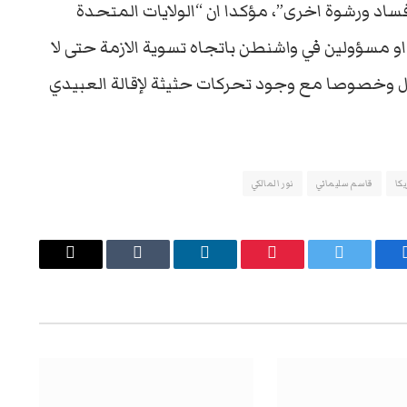
د ورشوة اخرى”، مؤكدا ان “الولايات المتحدة
و مسؤولين في واشنطن باتجاه تسوية الازمة حتى لا
وخصوصا مع وجود تحركات حثيثة لإقالة العبيدي
يكا
قاسم سليماني
نور المالكي
يسبوك
تويتر
بينتيريست
لينكدإن
Tumblr
البريد
الإلكتروني