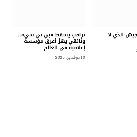
جيش الذي لا
ترامب يسقط «بي بي سي»..
وثائقي يهزّ أعرق مؤسسة
إعلامية في العالم
10 نوفمبر، 2025