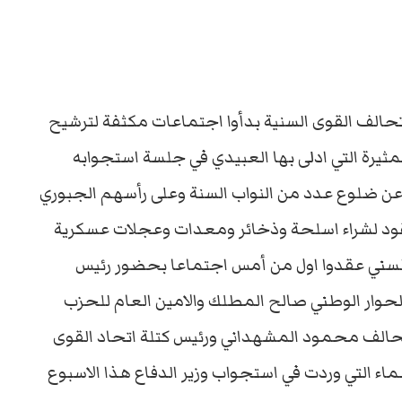
لف القوى السنية بدأوا اجتماعات مكثفة لترشيح
لمثيرة التي ادلى بها العبيدي في جلسة استجوابه
عن ضلوع عدد من النواب السنة وعلى رأسهم الجبوري
قود لشراء اسلحة وذخائر ومعدات وعجلات عسكرية
 السني عقدوا اول من أمس اجتماعا بحضور رئيس
حوار الوطني صالح المطلك والامين العام للحزب
التحالف محمود المشهداني ورئيس كتلة اتحاد القوى
ماء التي وردت في استجواب وزير الدفاع هذا الاسبوع