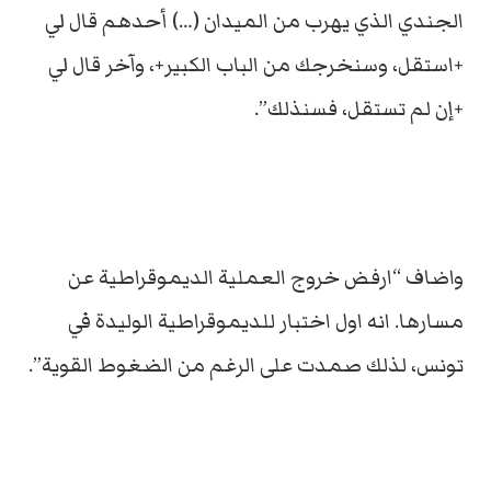
الجندي الذي يهرب من الميدان (…) أحدهم قال لي
+استقل، وسنخرجك من الباب الكبير+، وآخر قال لي
+إن لم تستقل، فسنذلك”.
واضاف “ارفض خروج العملية الديموقراطية عن
مسارها. انه اول اختبار للديموقراطية الوليدة في
تونس، لذلك صمدت على الرغم من الضغوط القوية”.