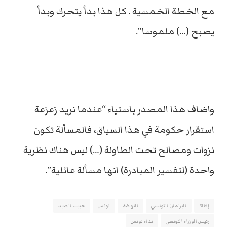
مع الخطة الخمسية . كل هذا بدأ يتحرك وبدأ
يصبح (…) ملموسا”.
واضاف هذا المصدر باستياء “عندما نريد زعزعة
استقرار حكومة في هذا السياق، فالمسألة تكون
نزوات ومصالح تحت الطاولة (…) ليس هناك نظرية
واحدة (لتفسير المبادرة) انها مسألة عائلية”.
إقالة
البرلمان التونسي
النهضة
تونس
حبيب الصيد
رئيس الوزراء التونسي
نداء تونس