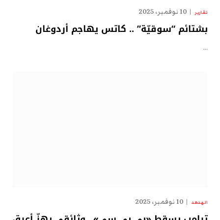
10 نوفمبر، 2025
تقارير
بشتائم “سوقيّة” .. كاتس يهاجم أردوغان
…
10 نوفمبر، 2025
الهدهد
ترامب يسقط «بي بي سي».. وثائقي يهزّ أعرق