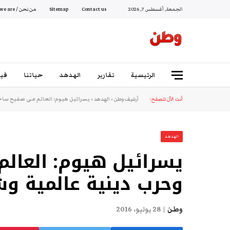
الجمعة, أغسطس 7, 2026
Contact us
Sitemap
من نحن / Who we are
الرئيسية
تقارير
الهدهد
حياتنا
فيد
أنت الآن تتصفح:
أرشيف وطن
»
الهدهد
»
يسرائيل هيوم: العالم على صفيح ساخ
الهدهد
يسرائيل هيوم: العالم
وحرب دينية عالمية و
وطن
28 يوليو، 2016