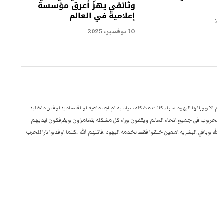
وثائقي يهزّ أعرق مؤسسة
إعلامية في العالم
10 نوفمبر، 2025
ا وورائها اليهود.سواء كانت مشكله سياسيه ام اجتماعيه او اقتصاديه اوفتن داخليه
ون الحروب في جميع انحاء العالم ويقفون وراء كل مشكله يتغامزون ويفرفكون ايديهم
باقي البشريه اممين خلقوا فقط لخدمة اليهود .قاتلهم الله ..كلما اوقدوا نارا للحرب