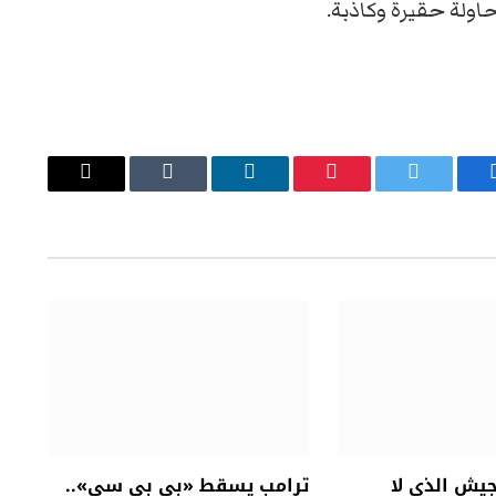
اولة حقيرة وكاذبة.
يسبوك
تويتر
بينتيريست
لينكدإن
Tumblr
البريد
الإلكتروني
جيش الذي لا
ترامب يسقط «بي بي سي»..