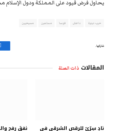
يحاول فرض قيود على المملكة ودول الإسلام مح
حرب دينية
داعش
فرنسا
مسلمين
مسيحيين
شاركها.
ف
المقالات
ذات الصلة
نادٍ سِرِّيّ للرقص الشرقي في
نفق رفح وال