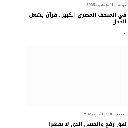
11 نوفمبر، 2025
حياتنا
في المتحف المصري الكبير.. قرآنٌ يُشعل
الجدل
…
10 نوفمبر، 2025
الهدهد
نفق رفح والجيش الذي لا يقهر!