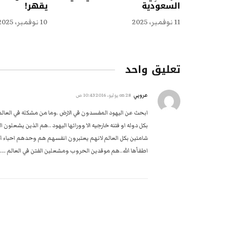
السعودية
يقهر!
11 نوفمبر، 2025
10 نوفمبر، 2025
تعليق واحد
عروبي
on
28 يوليو، 2016 10:43 ص
ابحث عن اليهود المفسدون في الارض .وما من مشكله في العالم ال
بكل دوله او فتنه خارجيه الا وورائها اليهود ..هم الذين يشعل
شامتين بكل العالم لانهم يعتبرون انفسهم هم وحدهم احباء الله و
اطفأها الله..هم موقدين الحروب ومشعلين الفتن في العالم ….