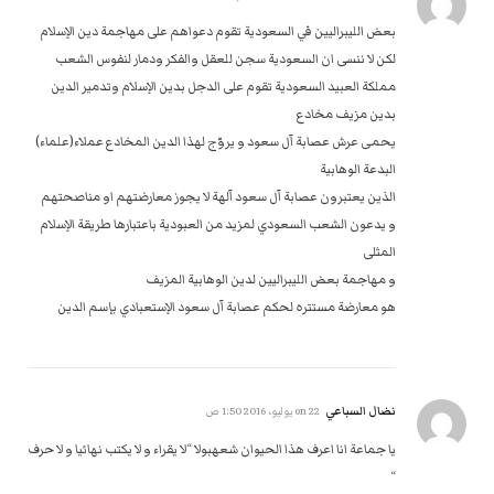
بعض الليبراليين في السعودية تقوم دعواهم على مهاجمة دين الإسلام
لكن لا ننسى ان السعودية سجن للعقل والفكر ودمار لنفوس الشعب
مملكة العبيد السعودية تقوم على الدجل بدين الإسلام وتدمير الدين
بدين مزيف مخادع
يحمى عرش عصابة آل سعود و يروّج لهذا الدين المخادع عملاء(علماء)
البدعة الوهابية
الذين يعتبرون عصابة آل سعود آلهة لا يجوز معارضتهم او مناصحتهم
و يدعون الشعب السعودي لمزيد من العبودية باعتبارها طريقة الإسلام
المثلى
و مهاجمة بعض الليبراليين لدين الوهابية المزيف
هو معارضة مستتره لحكم عصابة آل سعود الإستعبادي بإسم الدين
نضال السباعي
on
22 يوليو، 2016 1:50 ص
يا جماعة انا اعرف هذا الحيوان شعهبولا “لا يقراء و لا يكتب نهائيا و لا حرف
“