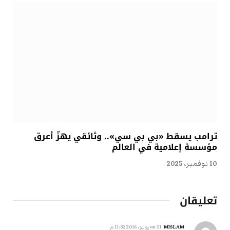
ترامب يسقط «بي بي سي».. وثائقي يهزّ أعرق
مؤسسة إعلامية في العالم
10 نوفمبر، 2025
تعليقان
MISLAM
on
21 يوليو، 2016 11:32 م