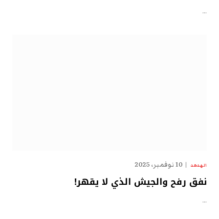
…
10 نوفمبر، 2025
الهدهد
نفق رفح والجيش الذي لا يقهر!
…