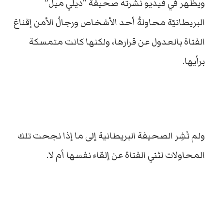
ويظهر في فيديو نشرته صحيفةُ “ديلي ميل”
البريطانيّة محاولةُ أحد الأشخاص ورجالُ الأمن إقناعَ
الفتاة بالعدول عن قرارها، ولكنها كانت متمسكة
برأيها.
ولم تُشِر الصحيفة البريطانية إلى ما إذا نجحت تلك
المحاولات لثني الفتاة عن إلقاء نفسها أم لا.