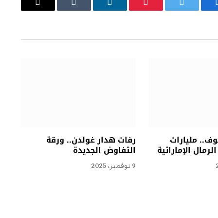
يسبوك
تويتر
بينتيريست
لينكدإن
Tumblr
البريد
الإلكتروني
ف.. مليارات
رفات هدار غولدن.. ورقة
لرمال الإماراتية
التفاوض الجديدة
9 نوفمبر، 2025