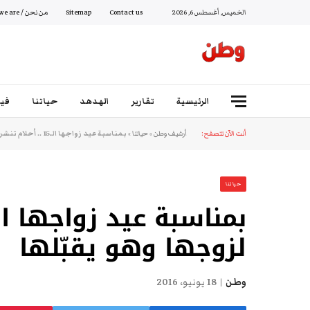
الخميس, أغسطس 6, 2026
Contact us
Sitemap
من نحن / Who we are
الرئيسية
تقارير
الهدهد
حياتنا
فيد
أنت الآن تتصفح:
أرشيف وطن
»
حياتنا
»
بمناسبة عيد زواجها الـ15 .. أحلام تنشر صورة لزوجها وهو يقبّلها
حياتنا
لزوجها وهو يقبّلها
وطن
18 يونيو، 2016