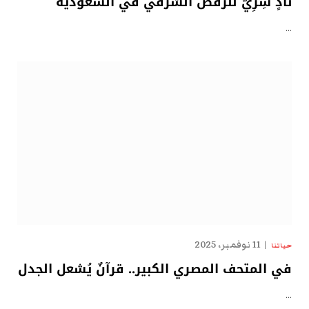
نادٍ سِرِّيّ للرقص الشرقي في السعودية
…
11 نوفمبر، 2025
حياتنا
في المتحف المصري الكبير.. قرآنٌ يُشعل الجدل
…