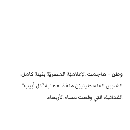
وطن
– هاجمت الإعلاميّة المصريّة بثينة كامل،
الشابين الفلسطينييْن منفذا عملية “تل أبيب”
الفدائية، التي وقعت مساء الأربعاء.