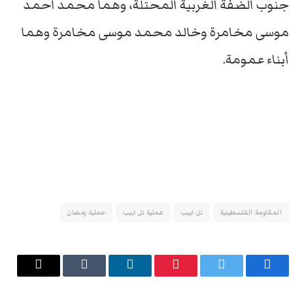
جنوب الضفة الغربية المحتلة، وهما محمد احمد
موسى مخامرة وخالد محمد موسى مخامرة وهما
أبناء عمومة.
المقاومة الفلسطينية
تل ابيب
عملية تل ابيب
عملية رمضان
فيسبوك
تويتر
بينتيريست
لينكدإن
Tumblr
البريد
الإلكتروني