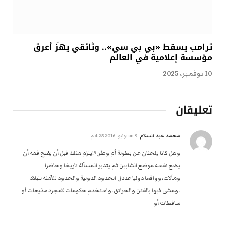
ترامب يسقط «بي بي سي».. وثائقي يهزّ أعرق
مؤسسة إعلامية في العالم
10 نوفمبر، 2025
تعليقان
محمد عبد السلام
on
9 يونيو، 2016 4:25 م
وهل كانا يلحثان عن بطولة أم وطن؟!يلزم مثلك قبل أن يفتح فمه أن
يضع نفسه موضع الشابين ثم يتدبر المسألة تاريخا وحاضرا
ومآلات،وواقعا دوليا عددل الحدود الدولية والحدود تلآمنة للبلاد
،ومشى فيها بالفتن والحرائق،واستخدم حكومات لامجرد مذيعات أو
ساقطات أو