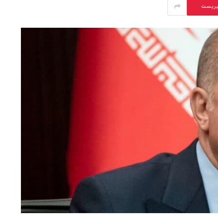
يريست