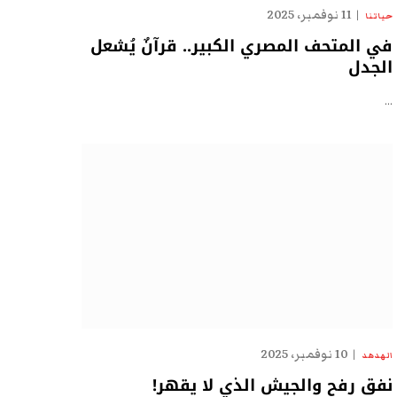
11 نوفمبر، 2025
حياتنا
في المتحف المصري الكبير.. قرآنٌ يُشعل
الجدل
…
10 نوفمبر، 2025
الهدهد
نفق رفح والجيش الذي لا يقهر!