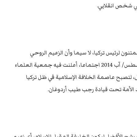
ي شخص انقلابي.
نون لرئيس تركيا، لا سيما وأن الزعيم الروحي
للجماعة، الشيخ يوسف القرضاوي عقد في أغسطس/ آب 2014 اجتماعا، أعلنت فيه جمعية العلماء
، لتصبح عاصمة الخلافة الإسلامية في ظل تركيا
د الأمة تحت قيادة رجب طيب أردوغان.
رشح الأفضل ليكون الخليفة المقبل للإسلام، أي زعيم