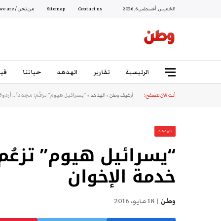
الخميس, أغسطس 6, 2026
Contact us
Sitemap
من نحن / Who we are
الرئيسية
تقارير
الهدهد
حياتنا
فيد
أنت الآن تتصفح:
أرشيف وطن
»
الهدهد
»
“يسرائيل هيوم” تزعُم: مجدداً .. أردو
الهدهد
“يسرائيل هيوم” تزعُم:
خدمة الإخوان
وطن
18 مايو، 2016