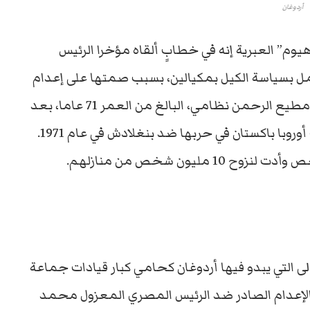
أردوغان
وم” العبرية إنه في خطابٍ ألقاه مؤخرا الرئيس
تعمل بسياسة الكيل بمكيالين، بسبب صمتها على إعدام
أحد كبار قادة الإخوان المسلمين في بنغلاديش مطيع الرحمن نظامي، البالغ من العمر 71 عاما، بعد
أن اتهم بالقتل والاغتصاب والتعذيب، كما أيدت أوروبا باكستان في حربها ضد بنغلادش في عام 1971.
 التي يبدو فيها أردوغان كحامي كبار قيادات جماعة
الإعدام الصادر ضد الرئيس المصري المعزول محمد