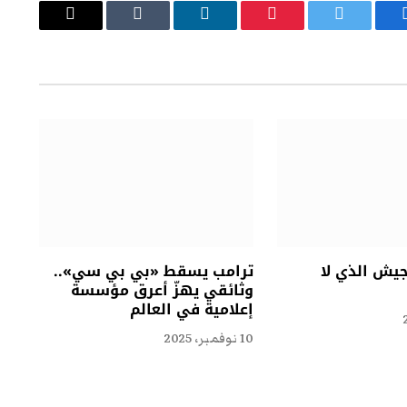
يسبوك
تويتر
بينتيريست
لينكدإن
Tumblr
البريد
الإلكتروني
جيش الذي لا
ترامب يسقط «بي بي سي»..
وثائقي يهزّ أعرق مؤسسة
إعلامية في العالم
10 نوفمبر، 2025