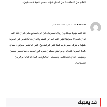
الفتح من الاستفاده من امثال هؤلاء لدعم قضية فلسطين..
hassan
on
18 مايو، 2016 9:50 ص
الله اکبر یهود یوکدون زوال ایسرایل.من این اسمع…من ایران الله اکبر
ایران لمن لا یعرفها فهی الاب اسرایل.انظروا ایران ماذا تفعل فی العرب
کلهم وتترک ایسرایل.وهذا علی مر التاریخ.حتی الحمیر یعرفون بنفاق
هذه الدوله المارقه.وزوالهم سیکون سویا مع البعض.انها بعض سنین
وینهض المارد الاسلامی وینظف. العالم من هذه الحثاله .وعربان
الصهاینه.
قد يعجبك