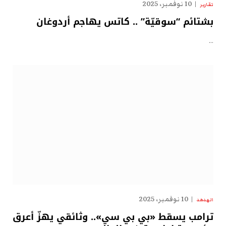
10 نوفمبر، 2025
تقارير
بشتائم “سوقيّة” .. كاتس يهاجم أردوغان
…
10 نوفمبر، 2025
الهدهد
ترامب يسقط «بي بي سي».. وثائقي يهزّ أعرق