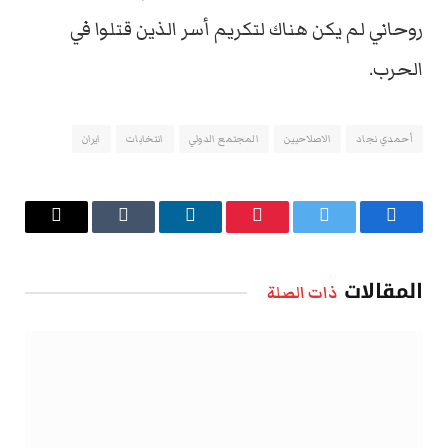
روحاني لم يكن هناك لتكريم أسر الذين قتلوا في
الحرب.
أحمدي نجاد
الاصلاحيين
المجتمع الدولي
انتخابات
ايران
فيسبوك
تويتر
بينتيريست
لينكدإن
Tumblr
البريد
الإلكتروني
المقالات
ذات الصلة