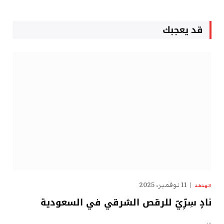
قد يعجبك
11 نوفمبر، 2025
الهدهد
نادٍ سِرِّيّ للرقص الشرقي في السعودية
…