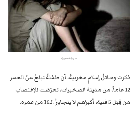
صورة تعبيرية
ذكرت وسائلُ إعلامٍ مغربيةّ، أن طفلةً تبلغُ منَ العمر
12 عاماً، من مدينة الصخيرات، تعرّضت للإغتصاب
من قِبَل 5 فتية، أكبرُهم لا يتجاوزُ الـ16 من عمره.