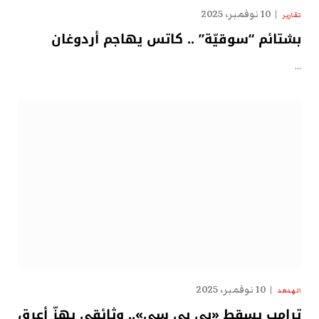
10 نوفمبر، 2025
تقارير
بشتائم “سوقيّة” .. كاتس يهاجم أردوغان
…
10 نوفمبر، 2025
الهدهد
ترامب يسقط «بي بي سي».. وثائقي يهزّ أعرق