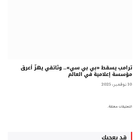
ترامب يسقط «بي بي سي».. وثائقي يهزّ أعرق
مؤسسة إعلامية في العالم
10 نوفمبر، 2025
التعليقات مغلقة.
قد يعجبك