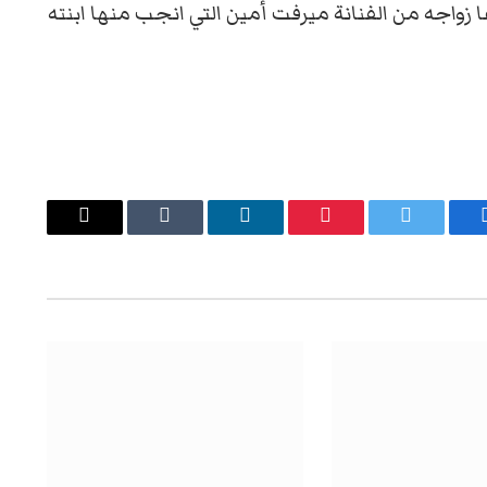
اجه من الفنانة ميرفت أمين التي انجب منها ابنته
يسبوك
تويتر
بينتيريست
لينكدإن
Tumblr
البريد
الإلكتروني