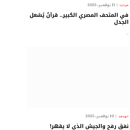
11 نوفمبر، 2025
حياتنا
في المتحف المصري الكبير.. قرآنٌ يُشعل
الجدل
…
10 نوفمبر، 2025
الهدهد
نفق رفح والجيش الذي لا يقهر!