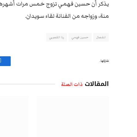
يذكر أن حسين فهمي تزوج خمس مرات أشهرها زو
منة، وزواجه من الفنانة لقاء سويدان.
انفصال
حسين فهمي
رنا القصيبي
شاركها.
ف
المقالات
ذات الصلة