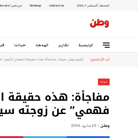
الجمعة, أغسطس 7, 2026
Contact us
Sitemap
من نحن / Who we are
الرئيسية
تقارير
الهدهد
حياتنا
فيد
أنت الآن تتصفح:
أرشيف وطن
»
حياتنا
»
مفاجأة: هذه حقيقة انفصال النّجم “
حياتنا
مفاجأة: هذه حقيقة ان
فهمي” عن زوجته سيدة
وطن
10 مايو، 2016