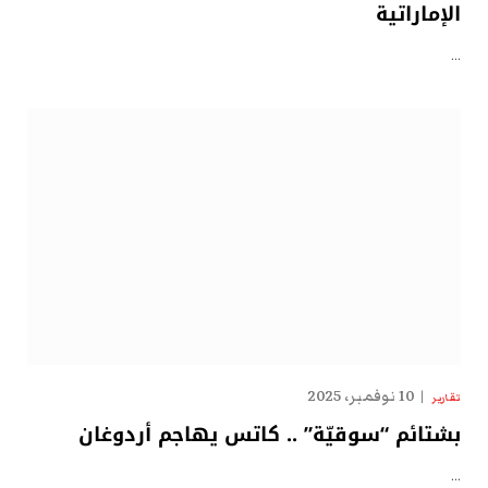
الإماراتية
…
10 نوفمبر، 2025
تقارير
بشتائم “سوقيّة” .. كاتس يهاجم أردوغان
…