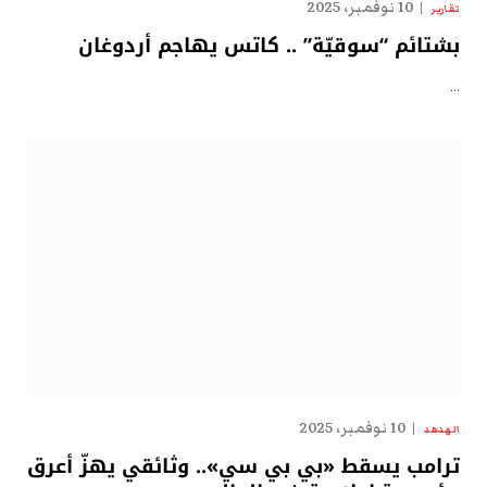
10 نوفمبر، 2025
تقارير
بشتائم “سوقيّة” .. كاتس يهاجم أردوغان
…
10 نوفمبر، 2025
الهدهد
ترامب يسقط «بي بي سي».. وثائقي يهزّ أعرق