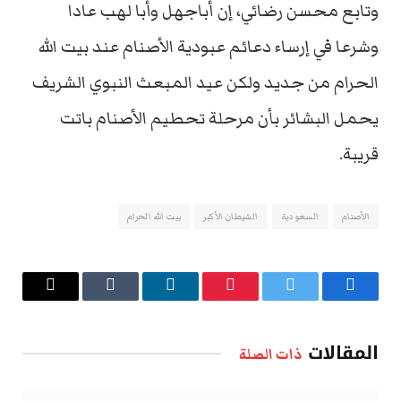
وتابع محسن رضائي، إن أباجهل وأبا لهب عادا
وشرعا في إرساء دعائم عبودية الأصنام عند بيت الله
الحرام من جديد ولكن عيد المبعث النبوي الشريف
يحمل البشائر بأن مرحلة تحطيم الأصنام باتت
قريبة.
الأصنام
السعودية
الشيطان الأكبر
بيت الله الحرام
فيسبوك
تويتر
بينتيريست
لينكدإن
Tumblr
البريد
الإلكتروني
المقالات
ذات الصلة