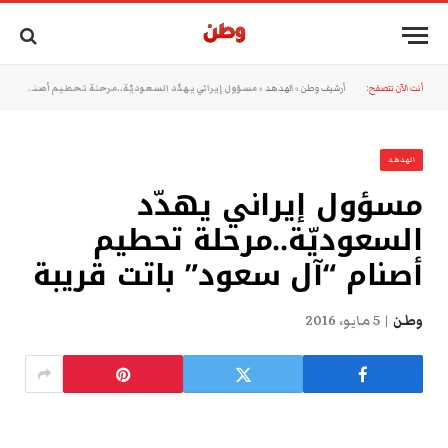
أنت الآن تتصفح:
أرشيف وطن
»
الهدهد
»
مسؤول إيراني يهدّد السعوديّة..مرحلة تحطيم أصنام “آل سعود” باتت قريبة
الهدهد
مسؤول إيراني يهدّد
السعوديّة..مرحلة تحطيم
أصنام “آل سعود” باتت قريبة
وطن
5 مايو، 2016