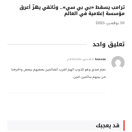
ترامب يسقط «بي بي سي».. وثائقي يهزّ أعرق
مؤسسة إعلامية في العالم
10 نوفمبر، 2025
تعليق واحد
hassan
on
5 مايو، 2016 8:24 م
نعم صدق وهو کذوب.الهم اضرب الضالمین بعضهم ببعض واخرجنا
من بینهم سالمین.امین.
قد يعجبك