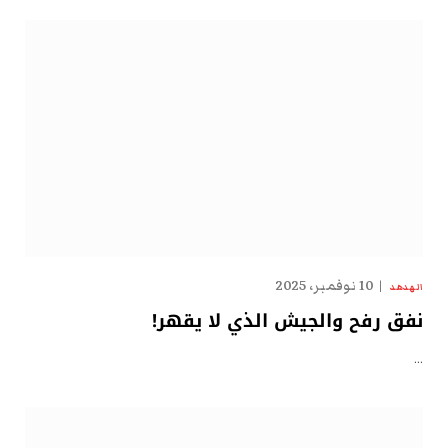
10 نوفمبر، 2025
الهدهد
نفق رفح والجيش الذي لا يقهر!
…