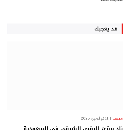
قد يعجبك
11 نوفمبر، 2025
الهدهد
نادٍ سِرِّيّ للرقص الشرقي في السعودية