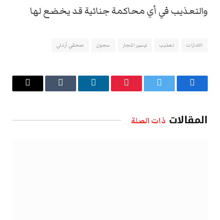
والتعذيب في أي محاكمة جنائية قد يخضع لها
الامارات
تعذيب
تيسير النجار
سجون
صحفي أردني
فيسبوك
تويتر
بينتيريست
لينكدإن
Tumblr
البريد
الإلكتروني
المقالات
ذات الصلة