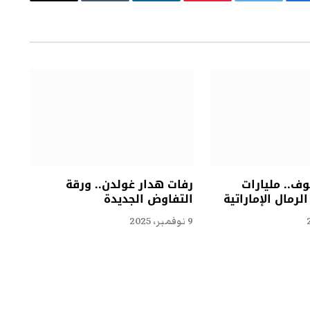
يسبوك
تويتر
بينتيريست
لينكدإن
Tumblr
البريد
الإلكتروني
ف.. مليارات
رفات هدار غولدن.. ورقة
لرمال الإماراتية
التفاوض الجديدة
9 نوفمبر، 2025