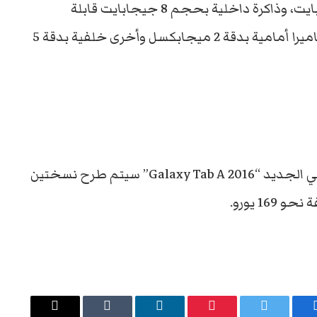
كما يضم ذاكرة وصول عشوائي قدرها 1.5 جيجابايت، وذاكرة داخلية بحجم 8 جيجابايت قابلة
للتوسع عن طريق الذاكرة الخارجية، فضلاً عن كاميرا أمامية بدقة 2 ميجابكسل وأخرى خلفية بدقة 5
وقالت الشركة الكورية العملاقة إن الجهاز اللوحي الجديد “Galaxy Tab A 2016” سيتم طرح نسختين
16 يورو.