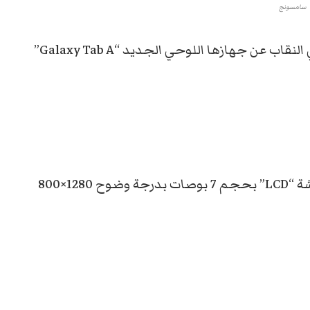
سامسونج
، الجمعة، بشكل رسمي النقاب عن جهازها اللوحي الجديد “Galaxy Tab A”
الجهاز اللوحي “Galaxy Tab A 2016” يضم شاشة “LCD” بحجم 7 بوصات بدرجة وضوح 1280×800