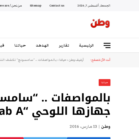
الجمعة, أغسطس 7, 2026
Contact us
Sitemap
من نحن / Who we are
الرئيسية
تقارير
الهدهد
حياتنا
فيد
أنت الآن تتصفح:
أرشيف وطن
»
حياتنا
»
بالمواصفات .. “سامسونج” تكشف النقاب عن جه
حياتنا
بالمواصفات .. “سامس
جهازها اللوحي “Galaxy Tab A”
وطن
13 مارس، 2016