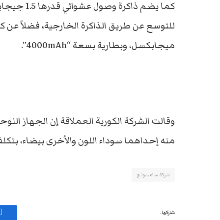
ميجابكسل، وبطارية بسعة “4000mAh”.
منه إحداهما سوداء اللون والأخرى بيضاء، بتكلفة نحو 9
شركة سامسونج
شاركها.