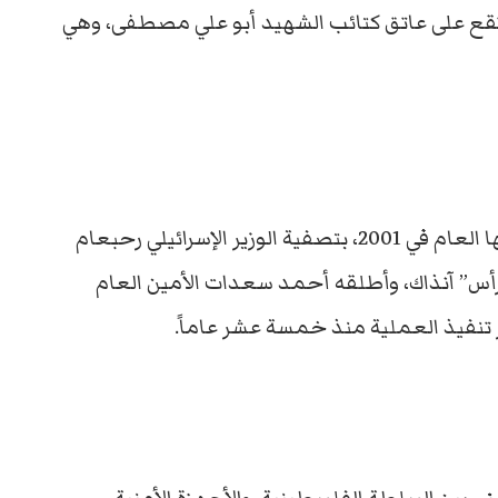
تقع على عاتق كتائب الشهيد أبو علي مصطفى، وهي
وكانت الكتائب قد نفذت عملية ثأر لمقتل أمينها العام في 2001، بتصفية الوزير الإسرائيلي رحبعام
لرأس” آنذاك، وأطلقه أحمد سعدات الأمين العام
ر تنفيذ العملية منذ خمسة عشر عاماً.