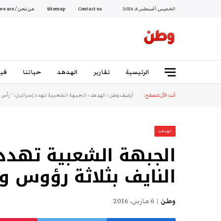
الخميس, أغسطس 6, 2026
Contact us
Sitemap
من نحن / Who we are
الرئيسية
تقارير
الهدهد
حياتنا
فيد
أنت الآن تتصفح:
أرشيف وطن
»
الهدهد
»
الجبهة الشعبية تهدد إسرائيل: “رأس ع
الهدهد
الجبهة الشعبية تهدد 
النايف بثلاثة رؤوس و
وطن
6 مارس، 2016