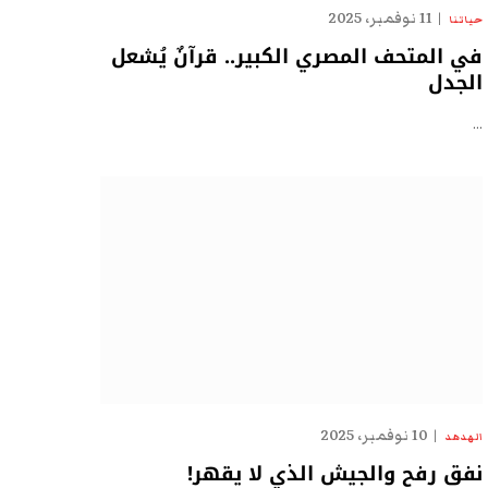
11 نوفمبر، 2025
حياتنا
في المتحف المصري الكبير.. قرآنٌ يُشعل
الجدل
…
10 نوفمبر، 2025
الهدهد
نفق رفح والجيش الذي لا يقهر!