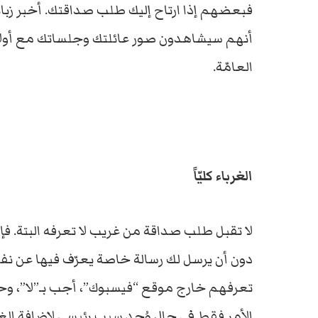
فبعضهم إذا ارتاح إليك طلب صداقتك. أخبر زبائنك 
أنهم سيشاهدون صور عائلتك وجلساتك مع أولادك
العامّة.
الغرباء كليّاً
لا تقبل طلب صداقة من غريب لا تعرفه البتة.
دون أن يرسل لك رسالة خاصة يعرّف فيها عن نف
تعرفهم خارج موقع “فيسبوك”، أجب بـ”لا”، و
الأمر فقط في حال وُجد سبب رئيسي لإضافة الغرب