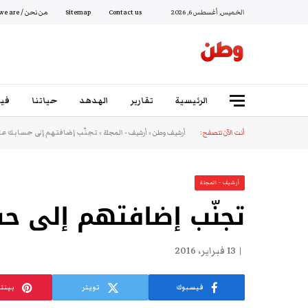
الخميس, أغسطس 6, 2026
Contact us
Sitemap
من نحن / Who we are
الرئيسية
تقارير
الهدهد
حياتنا
فيد
أنت الآن تتصفح:
أرشيف وطن
»
أرشيف - المجلة
»
تجنّب إضافتهم إلى حسابك عل
أرشيف - المجلة
تجنّب إضافتهم إلى ح
13 فبراير، 2016
فيسبوك
تويتر
بينت