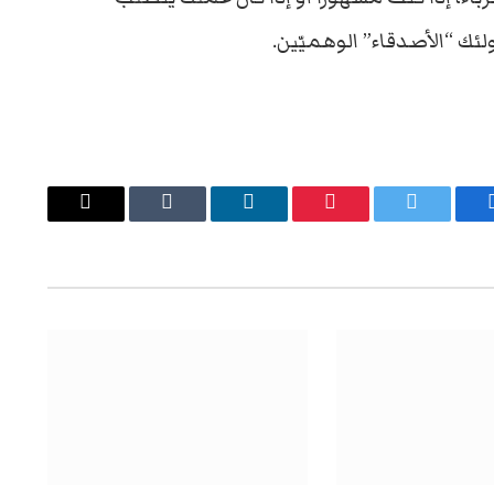
ئك “الأصدقاء” الوهميّين.
يسبوك
تويتر
بينتيريست
لينكدإن
Tumblr
البريد
الإلكتروني