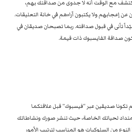
كتشف مع الوقت أنه لا جدوى من صداقتك بهم،
 عن إعجابهم ولا يكتبون آراءهم في خانة التعليقات.
اً تأنى في قبول صداقته. ربما تصبحان صديقان في
ن صداقة الفايسبوك ذات قيمة.
م تكونا صديقين عبر “فيسبوك” قبل علاقتكما
امتداد لحياتك الخاصة، حيث تنشر صورك ونشاطاتك
النوع من السلوكيات هو المناسب لترتيب الأمور