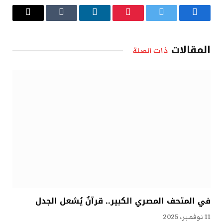
فيسبوك
تويتر
بينتيريست
لينكدإن
Tumblr
البريد
الإلكتروني
المقالات
ذات الصلة
في المتحف المصري الكبير.. قرآنٌ يُشعل الجدل
11 نوفمبر، 2025