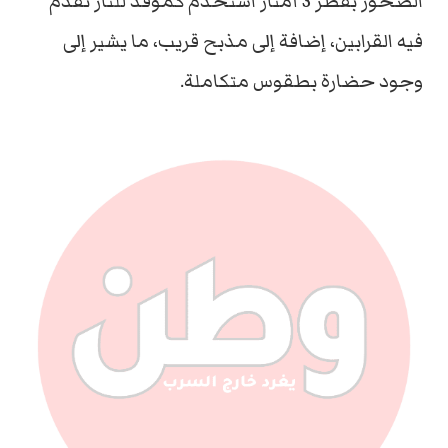
الصخور بقطر 3 أمتار استخدم كموقد للنار تقدم
فيه القرابين، إضافة إلى مذبح قريب، ما يشير إلى
وجود حضارة بطقوس متكاملة.