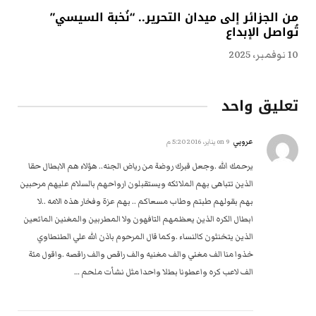
من الجزائر إلى ميدان التحرير.. “نُخبة السيسي”
تُواصل الإبداع
10 نوفمبر، 2025
تعليق واحد
عروبي
on
9 يناير، 2016 5:20 م
يرحمك الله .وجعل قبرك روضة من رياض الجنه.. هؤلاء هم الابطال حقا
الذين تتباهى بهم الملائكه ويستقبلون ارواحهم بالسلام عليهم مرحبين
بهم بقولهم طبتم وطاب مسعاكم .. بهم عزة وفخار هذه الامه ..لا
ابطال الكره الذين يعظمهم التافهون ولا المطربين والمغنين المائعين
الذين يتخنثون كالنساء .وكما قال المرحوم باذن الله علي الطنطاوي
خذوا منا الف مغني والف مغنيه والف راقص والف راقصه .واقول مئة
الف لاعب كره واعطونا بطلا واحدا مثل نشأت ملحم …