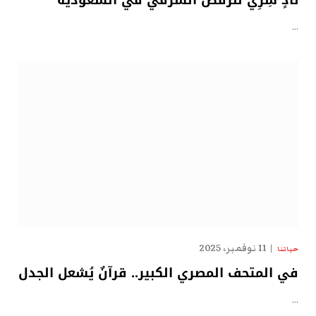
نادٍ سِرِّيّ للرقص الشرقي في السعودية
…
11 نوفمبر، 2025
حياتنا
في المتحف المصري الكبير.. قرآنٌ يُشعل الجدل
…