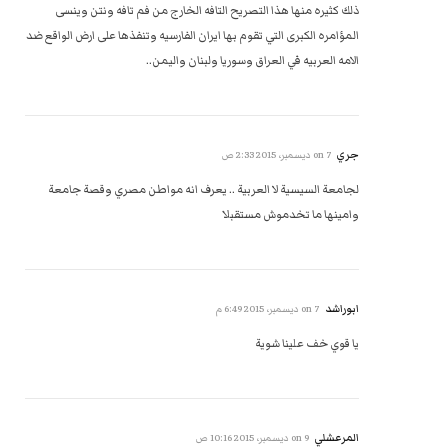
ذلك كثيره منها هذا التصريح التافه الخارج من فم تافه ونتن وينسى
المؤامره الكبرى التي تقوم بها ايران الفارسيه وتنفذها على ارض الواقع ضد
الامه العربيه في العراق وسوريا ولبنان واليمن..
جري
on
7 ديسمبر، 2015 2:33 ص
لجامعة السيسية لا العربية .. يعرف انه مواطن مصري وقصة جامعة
وامينها ما تخدموش مستقبلا
ابوراشد
on
7 ديسمبر، 2015 6:49 م
يا قوي خف علينا شوية
المرعشلي
on
9 ديسمبر، 2015 10:16 ص