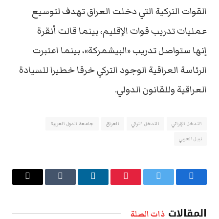
القوات التركية التي دخلت العراق تهدف لتوسيع
عمليات تدريب قوات الإقليم، بينما قالت أنقرة
إنها ستواصل تدريب «البيشمركة»، بينما اعتبرت
الرئاسة العراقية الوجود التركي خرقا خطيرا للسيادة
العراقية وللقانون الدولي.
التدخل الإيراني
التدخل التركي
العراق
جامعة الدول العربية
نبيل العربي
فيسبوك
تويتر
بينتيريست
لينكدإن
Tumblr
البريد
الإلكتروني
المقالات
ذات الصلة