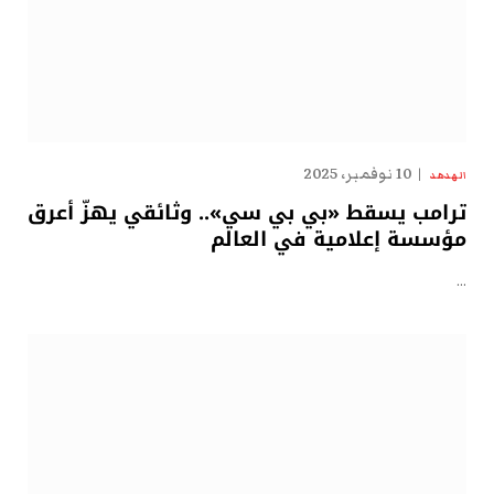
10 نوفمبر، 2025
الهدهد
ترامب يسقط «بي بي سي».. وثائقي يهزّ أعرق
مؤسسة إعلامية في العالم
…