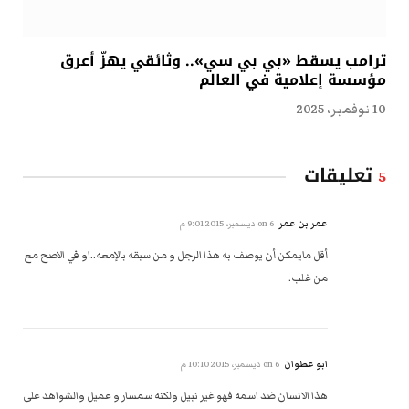
ترامب يسقط «بي بي سي».. وثائقي يهزّ أعرق
مؤسسة إعلامية في العالم
10 نوفمبر، 2025
تعليقات
5
عمر بن عمر
on
6 ديسمبر، 2015 9:01 م
أقل مايمكن أن يوصف به هذا الرجل و من سبقه بالإمعه..او في الاصح مع
من غلب.
ابو عطوان
on
6 ديسمبر، 2015 10:10 م
هذا الانسان ضد اسمه فهو غير نبيل ولكنه سمسار و عميل والشواهد على