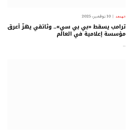
10 نوفمبر، 2025
الهدهد
ترامب يسقط «بي بي سي».. وثائقي يهزّ أعرق
مؤسسة إعلامية في العالم
…