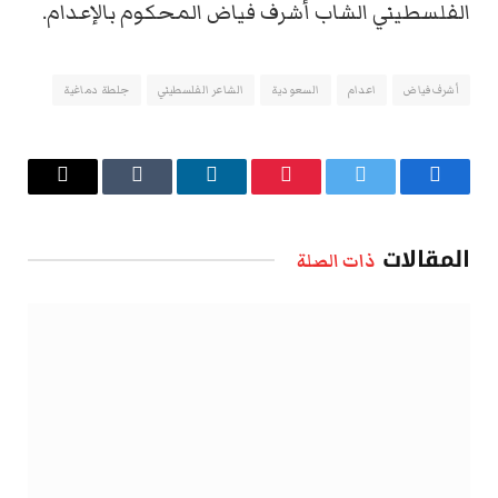
الفلسطيني الشاب أشرف فياض المحكوم بالإعدام.
أشرف فياض
اعدام
السعودية
الشاعر الفلسطيني
جلطة دماغية
فيسبوك
تويتر
بينتيريست
لينكدإن
Tumblr
البريد
الإلكتروني
المقالات
ذات الصلة