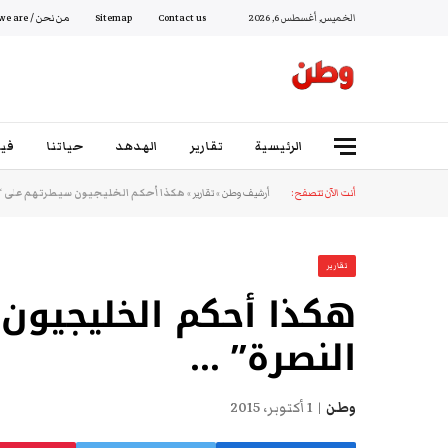
الخميس, أغسطس 6, 2026
Contact us
Sitemap
من نحن / Who we are
الرئيسية
تقارير
الهدهد
حياتنا
فيد
أنت الآن تتصفح:
أرشيف وطن
»
تقارير
»
هكذا أحكم الخليجيون سيطرتهم على “
تقارير
هكذا أحكم الخليجيو
النصرة” …
وطن
1 أكتوبر، 2015