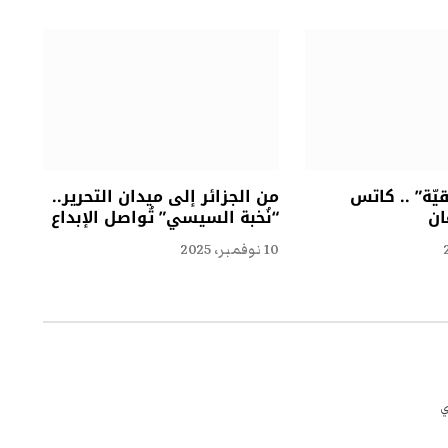
ّة” .. كاتس
من الجزائر إلى ميدان التحرير..
ان
“نُخبة السيسي” تُواصل الإبداع
10 نوفمبر، 2025
ي