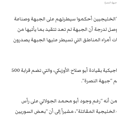
جبهة النصرة
 “الخليجيين أحكموا سيطرتهم على الجبهة وصناعة
مر وصل لدرجة أن الجبهة لم تعد تتقيد بما يأتيها من
ات أمراء المناطق التي تسيطر عليها الجبهة يصدرون
يأتي ذلك، رغم إعلان كتيبة التوحيد والجهاد الطاجيكية بقيادة أبو صلاح الأوزبكي، والتي تضم قرابة 500
 “جبهة النصرة”.
من أنه “رغم وجود أبو محمد الجولاني على رأس
ت الخليجية المقاتلة”، مشيراً إلى أن “بعض السوريين