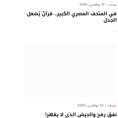
11 نوفمبر، 2025
حياتنا
في المتحف المصري الكبير.. قرآنٌ يُشعل
الجدل
…
10 نوفمبر، 2025
الهدهد
نفق رفح والجيش الذي لا يقهر!