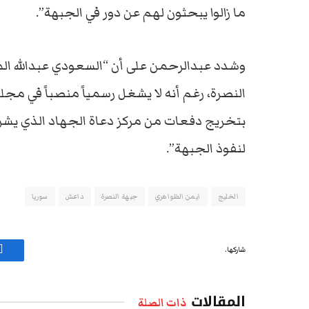
ما زالوا يبحثون لهم عن دور في الجبهة”.
وشدد عبدالرحمن على أن “السعودي عبدالله ال
النصرة، رغم أنه لا يشغل رسمياً منصباً في مجل
بتخريج دفعات من مركز دعاة الجهاد الذي يشرف ع
لنفوذ الجبهة”.
الخليج
ايمن الظواهري
جبهة النصرة
داعش
سوريا
شاركها.
ف
المقالات
ذات الصلة