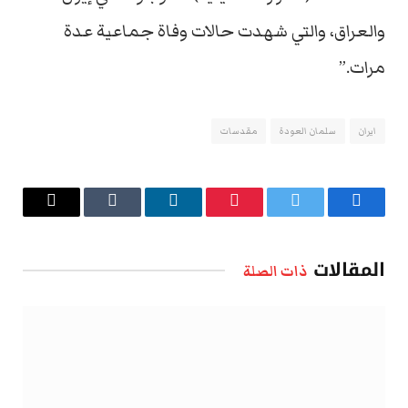
والعراق، والتي شهدت حالات وفاة جماعية عدة
مرات.”
ايران
سلمان العودة
مقدسات
فيسبوك
تويتر
بينتيريست
لينكدإن
Tumblr
البريد
الإلكتروني
المقالات
ذات الصلة