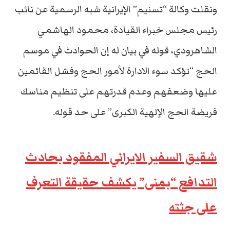
ونقلت وكالة “تسنيم” الإيرانية شبه الرسمية عن نائب
رئيس مجلس خبراء القيادة، محمود الهاشمي
الشاهرودي، قوله في بيان له إن الحوادث في موسم
الحج “تؤكد سوء الادارة لأمور الحج وفشل القائمين
عليها وضعفهم وعدم قدرتهم على تنظيم مناسك
فريضة الحج الإلهية الكبرى” على حد قوله.
شقيق السفير الايراني المفقود بحادث
التدافع “بمنى” يكشف حقيقة التعرف
على جثته