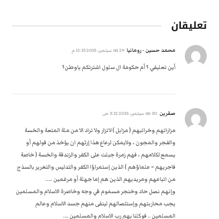
تعليقان
محمد حسين - رومانيا
on
29 سبتمبر، 2015 11:15 م
أين تعليقي ؟ أم حكومة ال سلول اشترتكم ياوطن؟
صقرين
on
30 سبتمبر، 2015 3:12 ص
مزاراتهم وخرائبهم ( مزابل ) لاتزار ولا تراد الا من ملة المتعة والخسة
والفجر والمجون ، ولايمكن لرعاع هذا إرثهم ان يؤخذ من قولهم أو
يسمع لكلامهم ، فهم زمرة جبلت على الكفر والزندقة والخسة ( خاصة
فاجريهم = علماؤهم ) الذين إستمراؤا الكفر والتدليس والتغرير بالسذج
من اتباعهم ومريديهم الذين هم إما جهلة أو مرغمين …..
وإنهم نصل حاد وخنجر مسموم في وجه وخاصرة الاسلام والمسلمين
يجب محاربتهم وإستئصالهم لينقى منهم جسد الاسلام وعالم
المسلمين .. فوكلنا بهم رب الاسلام والمسلمين ….