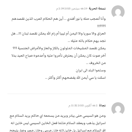
نسمة الحرية
on
29 سبتمبر، 2015 2:39 م
وأنا أتعجب منك يا نور أفندي … أين هم الحكام العرب الذين تقصدهم
؟؟؟؟!!!
العراق والا سوريا والا اليمن أم ليبيا أم رام الله يمكن تقصد لبنان !!!… هل
تجد بهم حكام بالله عليك …
يمكن تقصد المشيخات الملوثون بالكاز والغاز والأمراض الجنسية ؟؟؟
أخر صوت كان يمكن أن يعترض تأمروا عليه وأعدموه صباح العيد بدلا
من الخروف …
وسلموا البلد الى ايران
اسكت يا سي أيمن الله يفضحهم أكثر وأكثر …
نجاة
on
2 أكتوبر، 2015 11:32 م
ومن هو السيسي حتى يبادر ويريد من يسمعه اي حاكم يريد السلام مع
اسرائيل يذهب ويعقد السلام مثلما فعل الخاين السيسي ليس خاين انه
اقر السلام مع اسرائيل بل خاين لانه خان مرسي وخان مصر وصار يتبجح