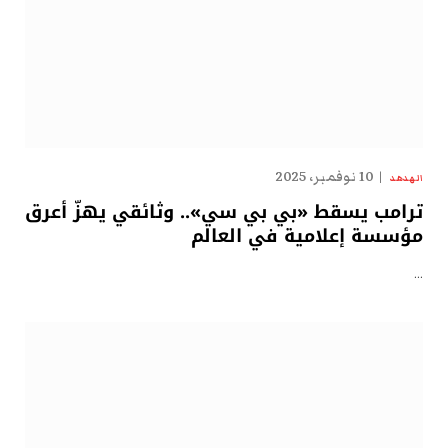
10 نوفمبر، 2025
الهدهد
ترامب يسقط «بي بي سي».. وثائقي يهزّ أعرق
مؤسسة إعلامية في العالم
…