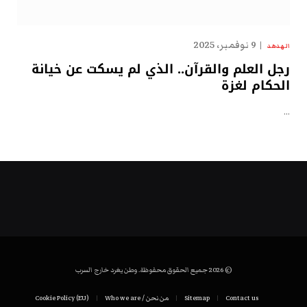
9 نوفمبر، 2025
الهدهد
رجل العلم والقرآن.. الذي لم يسكت عن خيانة
الحكام لغزة
…
© 2026 جميع الحقوق محفوظة. وطن يغرد خارج السرب
Contact us
Sitemap
من نحن / Who we are
Cookie Policy (EU)