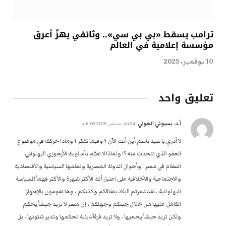
ترامب يسقط «بي بي سي».. وثائقي يهزّ أعرق
مؤسسة إعلامية في العالم
10 نوفمبر، 2025
تعليق واحد
أ.د. بسيوني الخولي
on
24 سبتمبر، 2015 6:03 م
لا أدري يا سيد باسم أين أنت الآن ؟ وفيما تفكر ؟ وماذا حركك في موضوع
العفو الذي تتحدث عنه ؟! ولماذا لا تقيّم بأسلوبك الأرجوزي البهلواني
النظام في مصر ! وأحوال الدولة المصرية ونظمها السياسية والاقتصادية
والاجتماعية والأخلاقية على اعتبار أنك الأكثر شهرة والأكثر فهماً للسياسة
البهلوانية ، لقد دمرتم البلاد بنفاقكم وكذبكم ، وها تقومون بالإجهاز
الكامل عليها من خلال جبنكم وجهلكم ، إن مصر لا تريد جيشاً يحكم
ولكن تريد جيشاً يحميها ، ولا تريد فرقاً دينية تحكمها وتدير شئونها ، بل