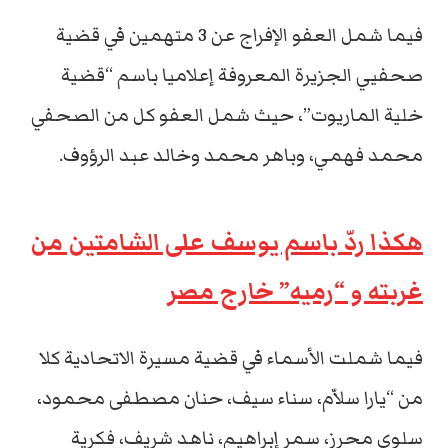
فيما شمل العفو الإفراج عن 3 متهمين في قضية
صحفيي الجزيرة المعروفة إعلاميا باسم “قضية
خلية الماريوت”، حيث شمل العفو كل من الصحفي
محمد فهمي، وباهر محمد وخالد عبد الرؤوف.
هكذا ردّ باسم يوسف على الشامتين من
غربته و “رميه” خارج مصر
فيما شملت الأسماء في قضية مسيرة الاتحادية كلا
من “يارا سلاّم، سناء سيف، حنان مصطفى محمود،
سلوى محرز، سمر إبراهيم، ناهد شريف، فكرية