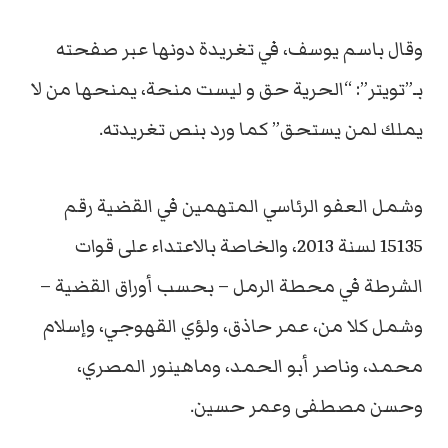
وقال باسم يوسف، في تغريدة دونها عبر صفحته
بـ”تويتر”: “الحرية حق و ليست منحة، يمنحها من لا
يملك لمن يستحق” كما ورد بنص تغريدته.
وشمل العفو الرئاسي المتهمين في القضية رقم
15135 لسنة 2013، والخاصة بالاعتداء على قوات
الشرطة في محطة الرمل – بحسب أوراق القضية –
وشمل كلا من، عمر حاذق، ولؤي القهوجي، وإسلام
محمد، وناصر أبو الحمد، وماهينور المصري،
وحسن مصطفى وعمر حسين.