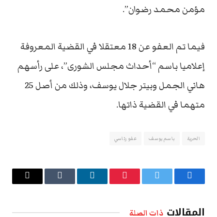
مؤمن محمد رضوان”.
فيما تم العفو عن 18 معتقلا في القضية المعروفة
إعلاميا باسم “أحداث مجلس الشورى”، على رأسهم
هاني الجمل وبيتر جلال يوسف، وذلك من أصل 25
متهما في القضية ذاتها.
الحرية
باسم يوسف
عفو رئاسي
فيسبوك
تويتر
بينتيريست
لينكدإن
Tumblr
البريد
الإلكتروني
المقالات
ذات الصلة