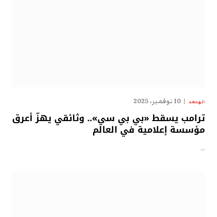
10 نوفمبر، 2025
الهدهد
ترامب يسقط «بي بي سي».. وثائقي يهزّ أعرق
مؤسسة إعلامية في العالم
…