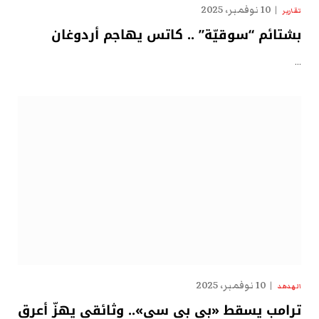
10 نوفمبر، 2025
تقارير
بشتائم “سوقيّة” .. كاتس يهاجم أردوغان
…
10 نوفمبر، 2025
الهدهد
ترامب يسقط «بي بي سي».. وثائقي يهزّ أعرق