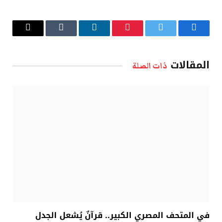
فيسبوك
تويتر
بينتيريست
لينكدإن
Tumblr
البريد
الإلكتروني
المقالات
ذات الصلة
في المتحف المصري الكبير.. قرآنٌ يُشعل الجدل