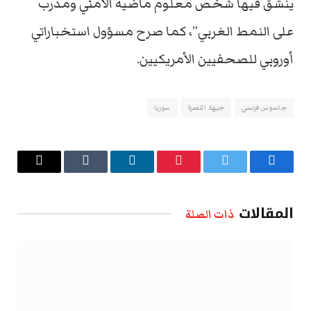
ينشق فيها شخص معلوم ماضيه الأمني ومدرب
على النمط الغربي”، كما صرح مسؤول استخباراتي
أوروبي للصحفيين الأمريكيين.
جاسوس فرنسي
جبهة النصرة
سوريا
فيسبوك
تويتر
بينتيريست
لينكدإن
Tumblr
البريد
الإلكتروني
المقالات
ذات الصلة