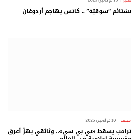
10 نوفمبر، 2025
تقارير
بشتائم “سوقيّة” .. كاتس يهاجم أردوغان
…
10 نوفمبر، 2025
الهدهد
ترامب يسقط «بي بي سي».. وثائقي يهزّ أعرق
مؤسسة إعلامية في العالم