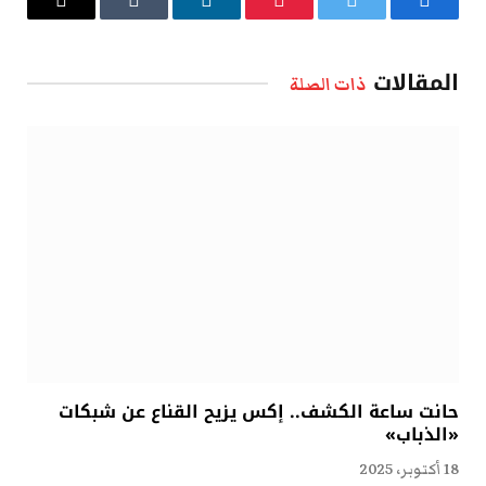
فيسبوك
تويتر
بينتيريست
لينكدإن
Tumblr
البريد
الإلكتروني
المقالات
ذات الصلة
حانت ساعة الكشف.. إكس يزيح القناع عن شبكات
«الذباب»
18 أكتوبر، 2025