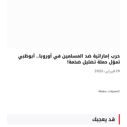
حرب إماراتية ضد المسلمين في أوروبا.. أبوظبي
تموّل حملة تضليل ضخمة!
19 فبراير، 2025
التعليقات مغلقة.
قد يعجبك