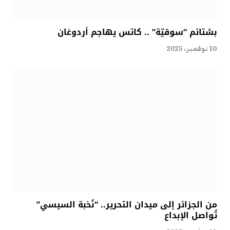
بشتائم “سوقيّة” .. كاتس يهاجم أردوغان
10 نوفمبر، 2025
من الجزائر إلى ميدان التحرير.. “نُخبة السيسي”
تُواصل الإبداع