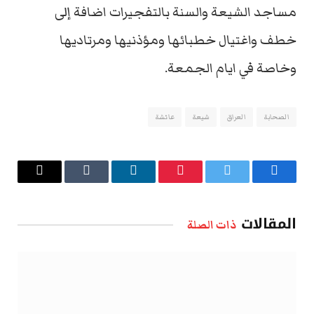
مساجد الشيعة والسنة بالتفجيرات اضافة إلى
خطف واغتيال خطبائها ومؤذنيها ومرتاديها
وخاصة في ايام الجمعة.
الصحابة
العراق
شيعة
عائشة
فيسبوك
تويتر
بينتيريست
لينكدإن
Tumblr
البريد
الإلكتروني
المقالات
ذات الصلة