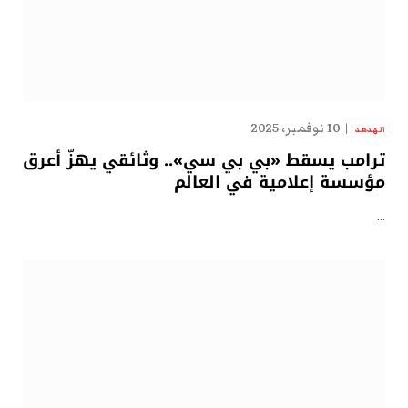
10 نوفمبر، 2025
الهدهد
ترامب يسقط «بي بي سي».. وثائقي يهزّ أعرق
مؤسسة إعلامية في العالم
…