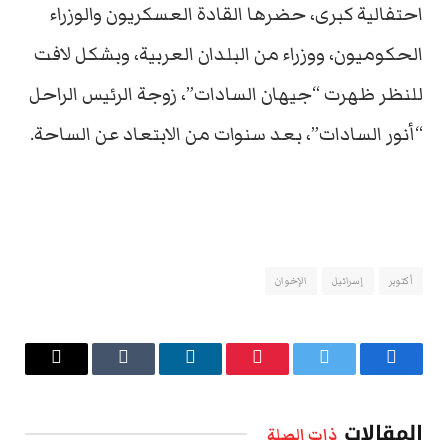
احتفالية كبرى، حضرها القادة العسكريون والوزراء
الحكوميون، ووزراء من البلدان العربية، وبشكل لافت
للنظر ظهرت “جيهان السادات”، زوجة الرئيس الراحل
“أنور السادات”، بعد سنوات من الابتعاد عن الساحة.
أكتوبر
إسرائيل
الإخوان
فيسبوك
تويتر
بينتيريست
لينكدإن
Tumblr
البريد
الإلكتروني
المقالات
ذات الصلة