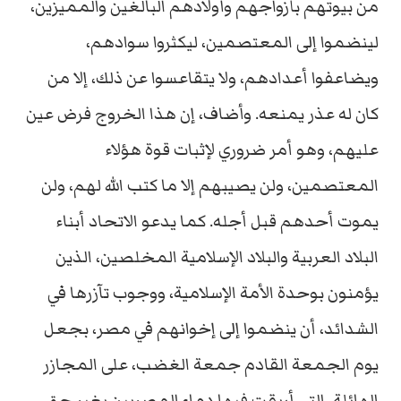
من بيوتهم بأزواجهم وأولادهم البالغين والمميزين،
لينضموا إلى المعتصمين، ليكثروا سوادهم،
ويضاعفوا أعدادهم، ولا يتقاعسوا عن ذلك، إلا من
كان له عذر يمنعه. وأضاف، إن هذا الخروج فرض عين
عليهم، وهو أمر ضروري لإثبات قوة هؤلاء
المعتصمين، ولن يصيبهم إلا ما كتب الله لهم، ولن
يموت أحدهم قبل أجله. كما يدعو الاتحاد أبناء
البلاد العربية والبلاد الإسلامية المخلصين، الذين
يؤمنون بوحدة الأمة الإسلامية، ووجوب تآزرها في
الشدائد، أن ينضموا إلى إخوانهم في مصر، بجعل
يوم الجمعة القادم جمعة الغضب، على المجازر
الهائلة، التي أريقت فيها دماء المصريين بغير حق.