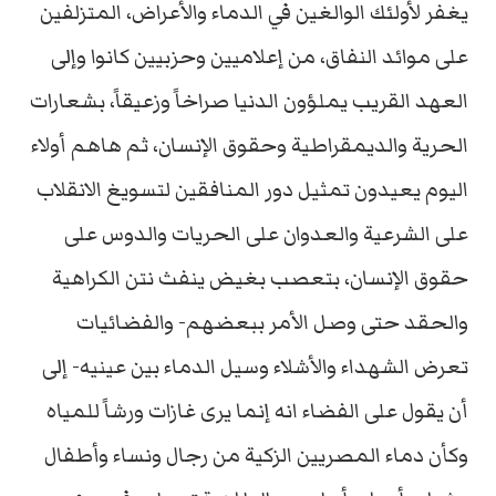
يغفر لأولئك الوالغين في الدماء والأعراض، المتزلفين
على موائد النفاق، من إعلاميين وحزبيين كانوا وإلى
العهد القريب يملؤون الدنيا صراخاً وزعيقاً، بشعارات
الحرية والديمقراطية وحقوق الإنسان، ثم هاهم أولاء
اليوم يعيدون تمثيل دور المنافقين لتسويغ الانقلاب
على الشرعية والعدوان على الحريات والدوس على
حقوق الإنسان، بتعصب بغيض ينفث نتن الكراهية
والحقد حتى وصل الأمر ببعضهم- والفضائيات
تعرض الشهداء والأشلاء وسيل الدماء بين عينيه- إلى
أن يقول على الفضاء انه إنما يرى غازات ورشاً للمياه
وكأن دماء المصريين الزكية من رجال ونساء وأطفال