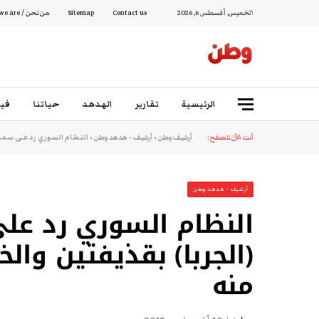
الخميس, أغسطس 6, 2026
Contact us
Sitemap
من نحن / Who we are
الرئيسية
تقارير
الهدهد
حياتنا
فيد
أنت الآن تتصفح:
أرشيف وطن
»
أرشيف - هدهد وطن
»
النظام السوري رد على سماح
أرشيف - هدهد وطن
النظام السوري رد على
(الجربا) بقذيفتين والخ
منه