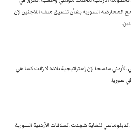
لحكومة الأردنية محمد مومني وخشية الغرق في
المعارضة السورية بشأن تنسيق ملف اللاجئين لإن
ين.
أردني ملمحا لإن إستراتيجية بلاده لا زالت كما هي
ي سوريا.
 الدبلوماسي للغاية شهدت العلاقات الأردنية السورية