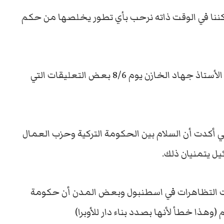
لكننا في الوقت ذاته نرحب بأي تطور يخلصها من حكم
في زاويته اليومية بصحيفة الحياة اللندنية رصد الأستاذ جهاد الخازن يوم 8/6 بعض التعليقات التي
ي أكدت أن السلام بين الحكومة التركية وحزب العمال
يل يتمنيان ذلك.
ارت التظاهرات في اسطنبول وبعض المدن أن حكومة
هذا خطأ لأنها بصدد بناء دار للأوبرا)