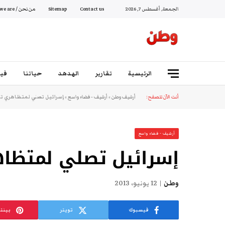
الجمعة, أغسطس 7, 2026
Contact us
Sitemap
من نحن / Who we are
الرئيسية
تقارير
الهدهد
حياتنا
فيد
أنت الآن تتصفح:
أرشيف وطن
»
أرشيف - فضاء واسع
»
إسرائيل تصلي لمتظاهري 
أرشيف - فضاء واسع
إسرائيل تصلي لمتظا
وطن
12 يونيو، 2013
فيسبوك
تويتر
بينت