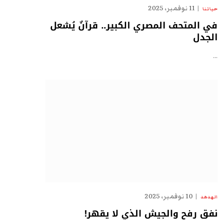
11 نوفمبر، 2025
حياتنا
في المتحف المصري الكبير.. قرآنٌ يُشعل
الجدل
…
10 نوفمبر، 2025
الهدهد
نفق رفح والجيش الذي لا يقهر!