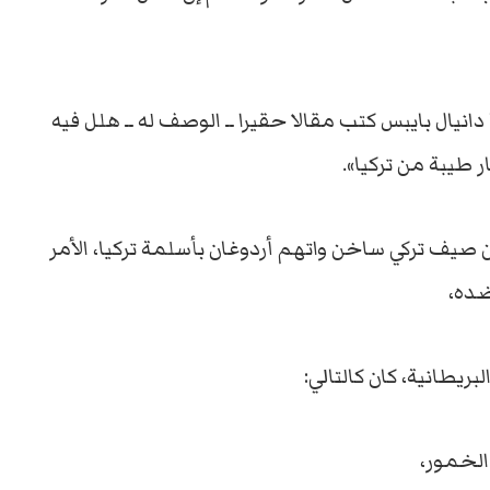
انيال بايبس كتب مقالا حقيرا ــ الوصف له ــ هلل فيه
طيبة من تركيا».
صيف تركي ساخن واتهم أردوغان بأسلمة تركيا، الأمر
ضده،
ريطانية، كان كالتالي:
الخمور،