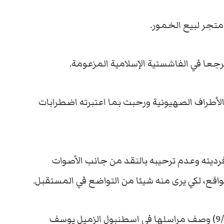
متجر لبيع الخمور.
عا في الفاشستية الإسلامية المزعومة.
الأطراف الصهيونية ورحبت بما اعتبرته اضطرابات
فرديته وعدم ترحيبه بالنقد من جانب الأصوات
واقع، لكي يرى منه شيئا من التواضع في المستقبل.
في عدد جريدة الحياة الذي صدر أمس (الأحد 9/6) وصف مراسلها في اسطنبول الزميل يوسف