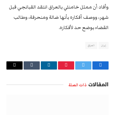
وأفاد أن ممثل خامنئي بالعراق انتقد القبانجي قبل
شهر، ووصف أفكاره بأنها ضالة ومنحرفة، وطالب
القضاء بوضع حد لأفكاره.
إيران
العراق
فيسبوك
تويتر
بينتيريست
لينكدإن
Tumblr
البريد
الإلكتروني
المقالات
ذات الصلة