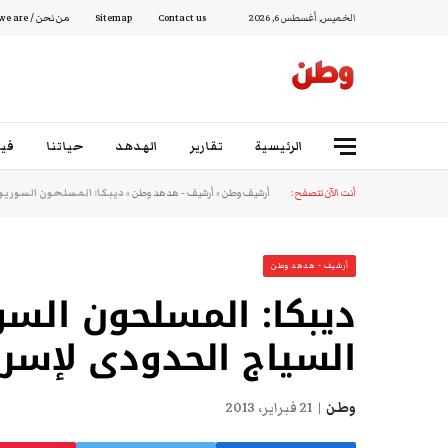
الخميس, أغسطس 6, 2026
Contact us
Sitemap
من نحن / Who we are
الرئيسية
تقارير
الهدهد
حياتنا
فيد
أنت الآن تتصفح:
أرشيف وطن
»
أرشيف - هدهد وطن
»
ديبكا: المسلحون السوريو
أرشيف - هدهد وطن
ديبكا: المسلحون الس
السياج الحدودى لإسرا
وطن
21 فبراير، 2013