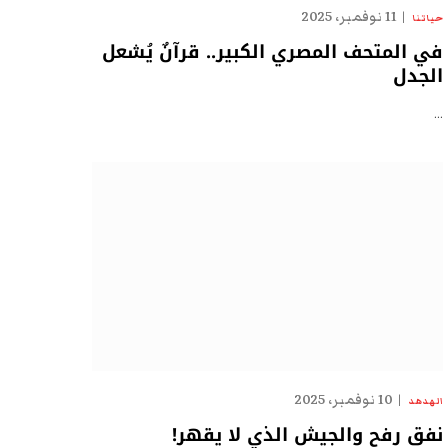
11 نوفمبر، 2025
حياتنا
في المتحف المصري الكبير.. قرآنٌ يُشعل
الجدل
…
10 نوفمبر، 2025
الهدهد
نفق رفح والجيش الذي لا يقهر!